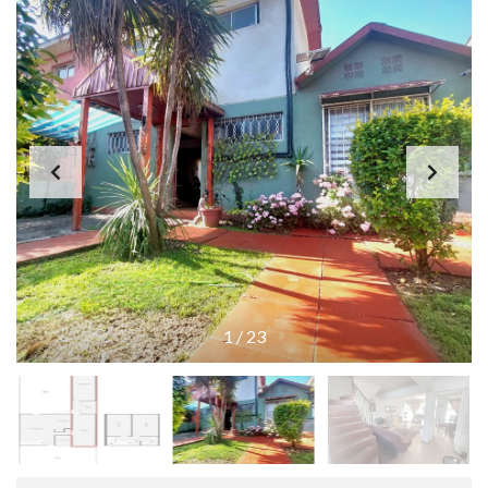
1
/
23