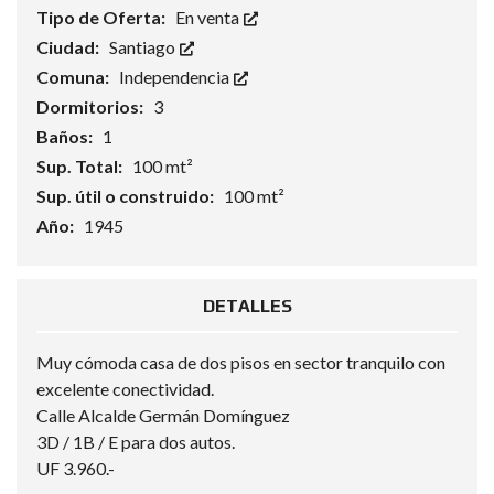
Tipo de Oferta:
En venta
Ciudad:
Santiago
Comuna:
Independencia
Dormitorios:
3
Baños:
1
Sup. Total:
100 mt²
Sup. útil o construido:
100 mt²
Año:
1945
DETALLES
Muy cómoda casa de dos pisos en sector tranquilo con
excelente conectividad.
Calle Alcalde Germán Domínguez
3D / 1B / E para dos autos.
UF 3.960.-